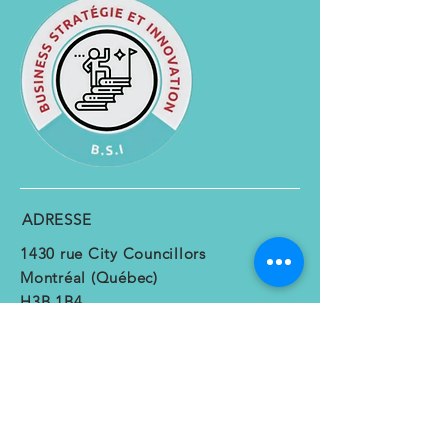
ADRESSE
1430 rue City Councillors
Montréal (Québec)
H3B 1B4
CONTACT
Tel :
438-925-0462
Email :
Strategie@bsi.coach