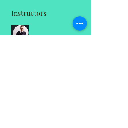
Instructors
Kéno Proulx-Lecavalier
Price
CA$125
Share