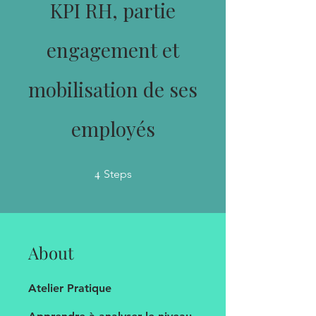
KPI RH, partie
engagement et
mobilisation de ses
employés
4
4 Steps
Steps
About
Atelier Pratique