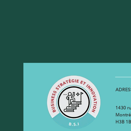
ADRES
1430 ru
Montré
H3B 1