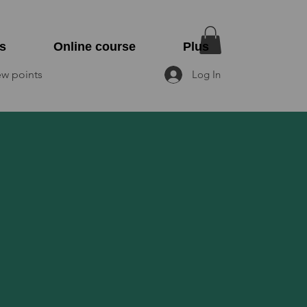
s
Online course
Plus
ew points
Log In