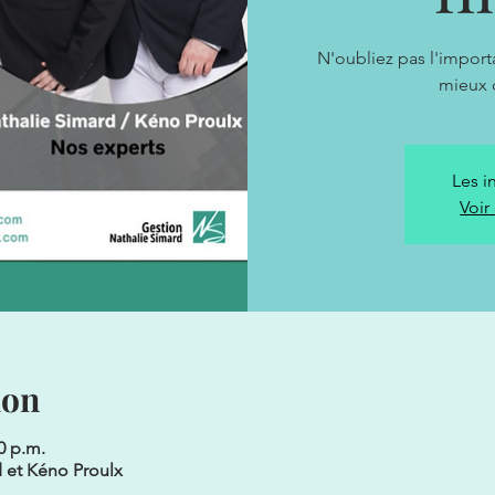
N'oubliez pas l'impor
mieux d
Les i
Voir
ion
0 p.m.
d et Kéno Proulx