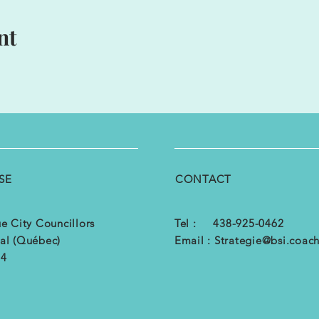
nt
SE
CONTACT
e City Councillors
Tel : 438-925-0462
al (Québec)
Email :
Strategie@bsi.coac
B4