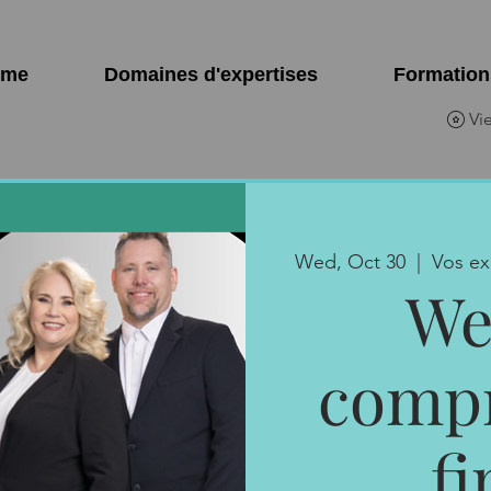
ome
Domaines d'expertises
Formation
Vi
Wed, Oct 30
  |  
Vos ex
We
compr
f