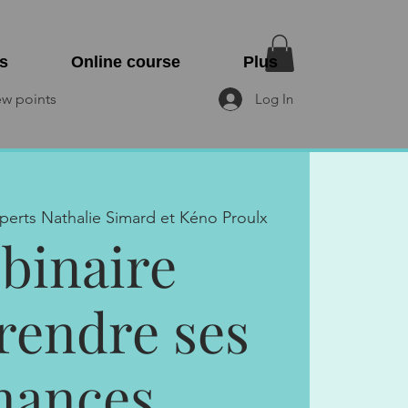
s
Online course
Plus
ew points
Log In
perts Nathalie Simard et Kéno Proulx
binaire
endre ses
inances