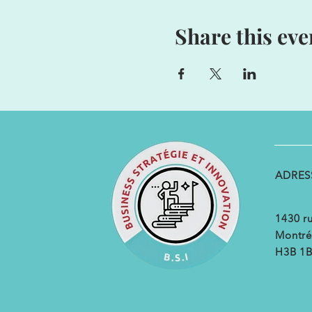
Share this eve
ADRES
1430 ru
Montré
H3B 1