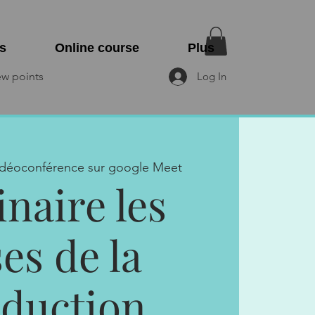
s
Online course
Plus
ew points
Log In
idéoconférence sur google Meet
naire les
es de la
duction