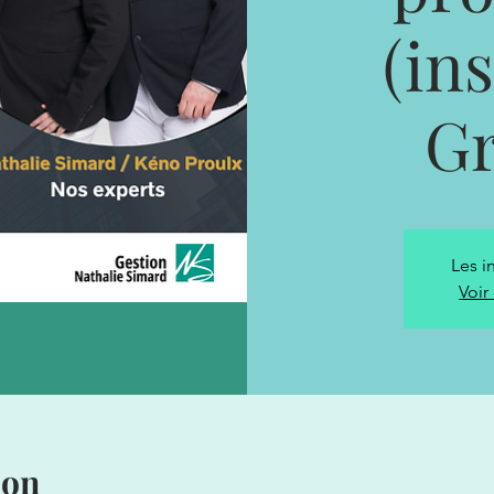
(in
Gr
Les i
Voir
ion