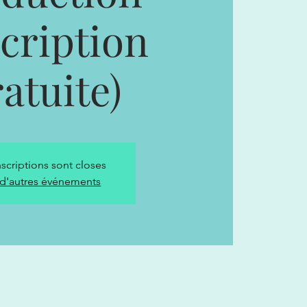
scription
atuite)
nscriptions sont closes
 d'autres événements