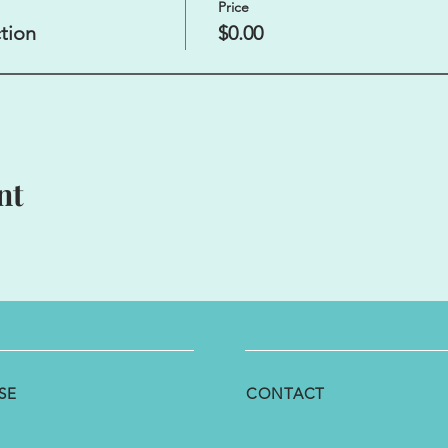
Price
tion
$0.00
nt
SE
CONTACT