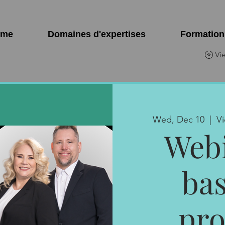
ome
Domaines d'expertises
Formation
Vi
Wed, Dec 10
  |  
V
Webi
bas
pro