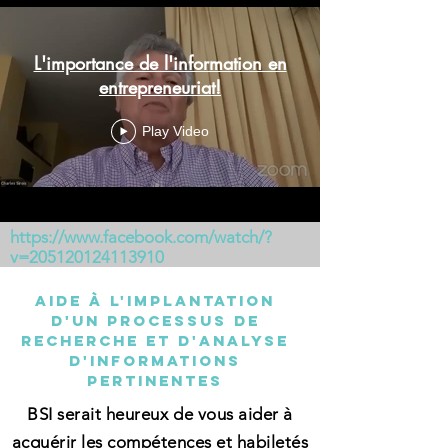
L'importance de l'information en
entrepreneuriat!
Play Video
https://www.facebook.com/watch/?
v=205120124113910
aide à l'implantation
d'un processus de
recherche et d'analyse
d'informations
pertinentes
BSI serait heureux de vous aider à
acquérir les compétences et habiletés