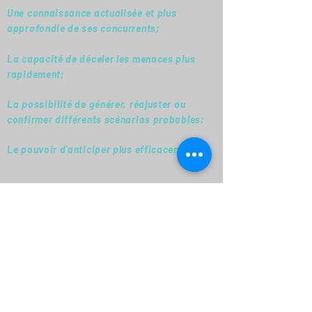
Une connaissance actualisée et plus
approfondie de ses concurrents;
La capacité de déceler les menaces plus
rapidement;
La possibilité de générer, réajuster ou
confirmer différents scénarios probables;
Le pouvoir d'anticiper plus efficacement;
Une meilleure agilité et capacité de
s'adapter proactivement;
De meilleures prises de décisions concrètes.
Prêt à prendre