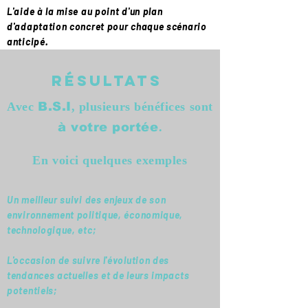
L'aide à la mise au point d'un plan
d'adaptation concret pour chaque scénario
anticipé.
résultats
Avec
, plusieurs bénéfices sont
B.S.I
.
à votre portée
En voici quelques exemples
Un meilleur suivi des enjeux de son
environnement politique, économique,
technologique, etc;
L'occasion de suivre l'évolution des
tendances actuelles et de leurs impacts
potentiels;