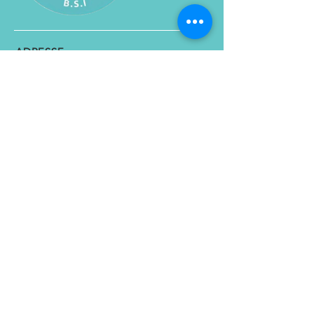
ADRESSE
1430 rue City Councillors
Montréal (Québec)
H3B 1B4
CONTACT
Tel :
438-925-0462
Email :
Strategie@bsi.coach
NOUS SUIVRE
Facebook