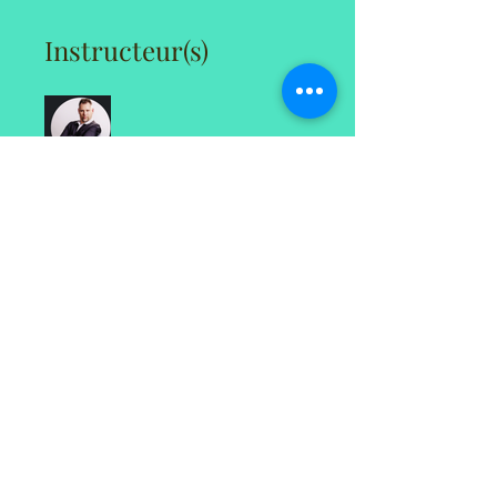
Instructeur(s)
Kéno Proulx-Lecavalier
Prix
CA$125
Partager