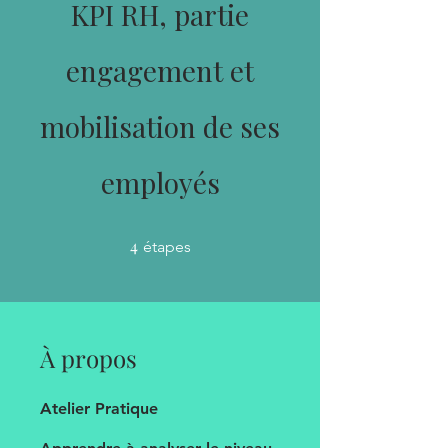
KPI RH, partie
engagement et
mobilisation de ses
employés
4
4 étapes
étapes
À propos
Atelier Pratique