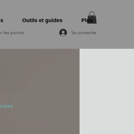
ns
Outils et guides
Plus
r les points
Se connecter
enses