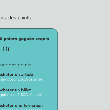
ez des points.
0 points gagnés requis
Or
ner des points
Acheter un article
 point pour 1 $CA dépensé
Acheter un billet
 point pour 1 $CA dépensé
Acheter une formation