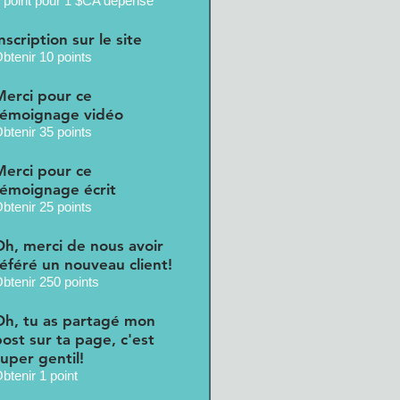
 point pour 1 $CA dépensé
nscription sur le site
btenir 10 points
Merci pour ce
témoignage vidéo
btenir 35 points
Merci pour ce
témoignage écrit
btenir 25 points
Oh, merci de nous avoir
référé un nouveau client!
btenir 250 points
Oh, tu as partagé mon
post sur ta page, c'est
super gentil!
btenir 1 point