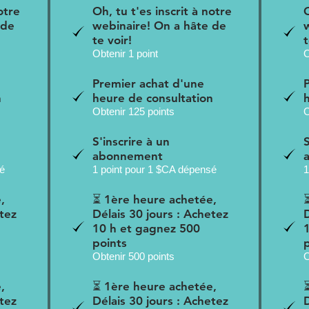
otre
Oh, tu t'es inscrit à notre
O
 de
webinaire! On a hâte de
te voir!
t
Obtenir 1 point
O
Premier achat d'une
n
heure de consultation
Obtenir 125 points
O
S'inscrire à un
S
abonnement
sé
1 point pour 1 $CA dépensé
1
,
⏳ 1ère heure achetée,
etez
Délais 30 jours : Achetez
10 h et gagnez 500
points
Obtenir 500 points
O
,
⏳ 1ère heure achetée,
etez
Délais 30 jours : Achetez