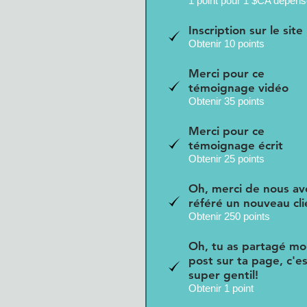
1 point pour 1 $CA dépen
Inscription sur le site
Obtenir 10 points
Merci pour ce
témoignage vidéo
Obtenir 35 points
Merci pour ce
témoignage écrit
Obtenir 25 points
Oh, merci de nous av
référé un nouveau cli
Obtenir 250 points
Oh, tu as partagé m
post sur ta page, c'e
super gentil!
Obtenir 1 point