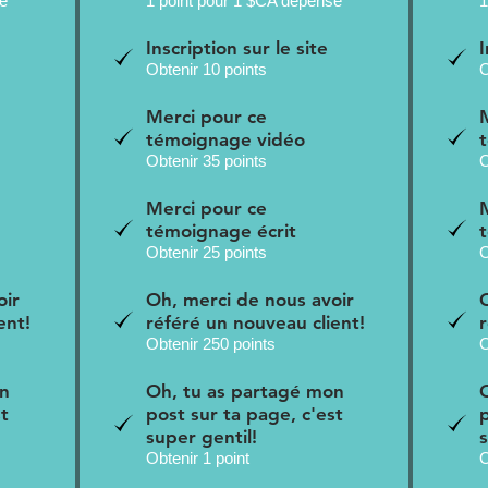
sé
1 point pour 1 $CA dépensé
1
Inscription sur le site
I
Obtenir 10 points
O
Merci pour ce
témoignage vidéo
Obtenir 35 points
O
Merci pour ce
témoignage écrit
Obtenir 25 points
O
oir
Oh, merci de nous avoir
ent!
référé un nouveau client!
Obtenir 250 points
O
on
Oh, tu as partagé mon
st
post sur ta page, c'est
super gentil!
Obtenir 1 point
O