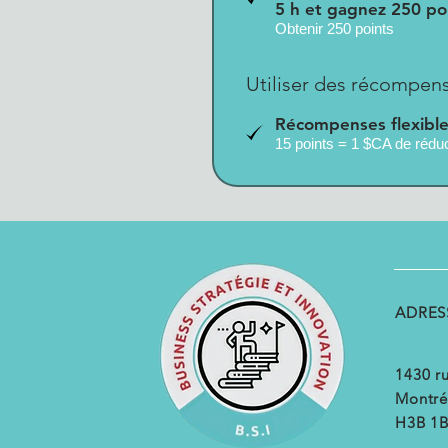
5 h et gagnez 250 po
Obtenir 250 points
Utiliser des récompen
Récompenses flexibl
15 points = 1 $CA de rédu
ADRES
1430 ru
Montré
H3B 1