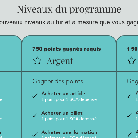
Niveaux du programme
nouveaux niveaux au fur et à mesure que vous gagn
750 points gagnés requis
1 50
Argent
Gagner des points
Gag
Acheter un article
sé
1 point pour 1 $CA dépensé
1
Acheter un billet
sé
1 point pour 1 $CA dépensé
1
on
Acheter une formation