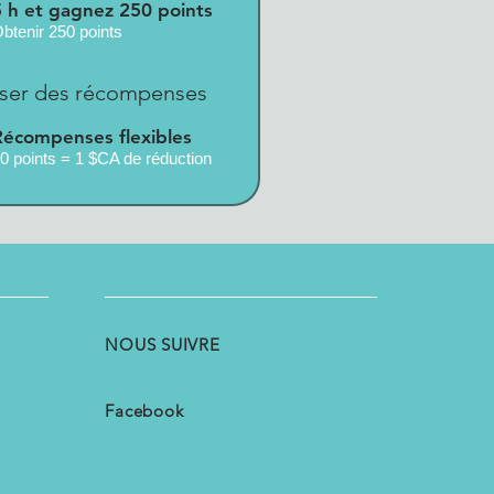
5 h et gagnez 250 points
btenir 250 points
liser des récompenses
Récompenses flexibles
0 points = 1 $CA de réduction
NOUS SUIVRE
Facebook
h