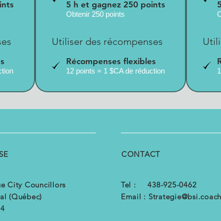
ints
5 h et gagnez 250 points
Obtenir 250 points
O
ses
Utiliser des récompenses
Uti
es
Récompenses flexibles
ction
12 points = 1 $CA de réduction
1
SE
CONTACT
e City Councillors
Tel : 438-925-0462
al (Québec)
Email :
Strategie@bsi.coac
B4