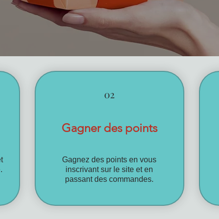
02
Gagner des points
t
Gagnez des points en vous
.
inscrivant sur le site et en
passant des commandes.