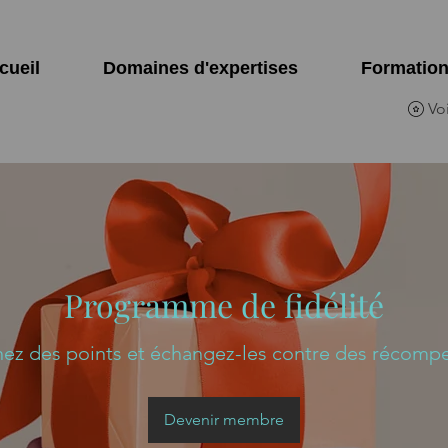
cueil
Domaines d'expertises
Formatio
Voi
Programme de fidélité
ez des points et échangez-les contre des récomp
Devenir membre