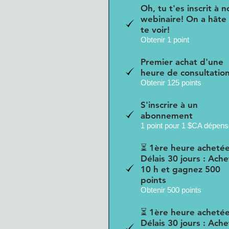
Oh, tu t'es inscrit à n
webinaire! On a hâte
te voir!
Obtenir 1 point
Premier achat d'une
heure de consultatio
Obtenir 125 points
S'inscrire à un
abonnement
1 point pour 1 $CA dépen
⏳ 1ère heure achetée
Délais 30 jours : Ach
10 h et gagnez 500
points
Obtenir 500 points
⏳ 1ère heure achetée
Délais 30 jours : Ach