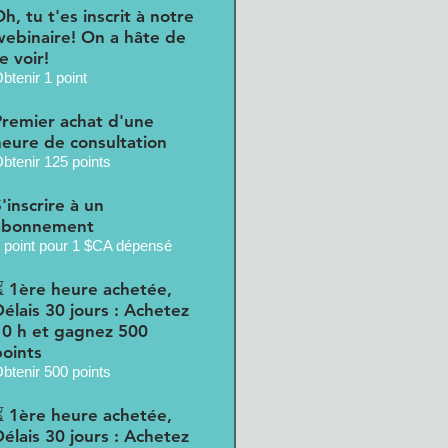
h, tu t'es inscrit à notre
webinaire! On a hâte de
e voir!
btenir 1 point
Premier achat d'une
heure de consultation
btenir 125 points
'inscrire à un
abonnement
 point pour 1 $CA dépensé
⏳ 1ère heure achetée,
Délais 30 jours : Achetez
10 h et gagnez 500
points
btenir 500 points
⏳ 1ère heure achetée,
Délais 30 jours : Achetez