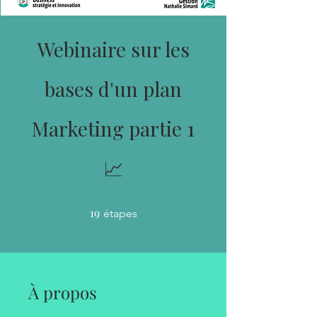
Webinaire sur les
bases d'un plan
Marketing partie 1
📈
19
19 étapes
étapes
À propos