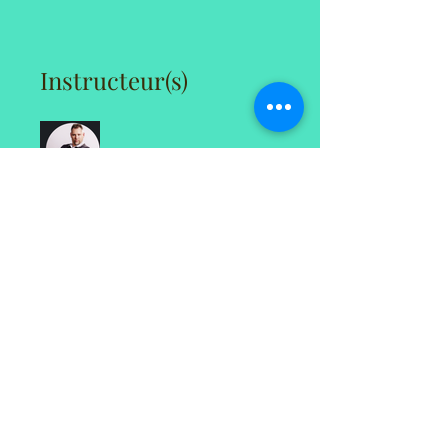
Instructeur(s)
Kéno Proulx-Lecavalier
Prix
CA$25
Partager