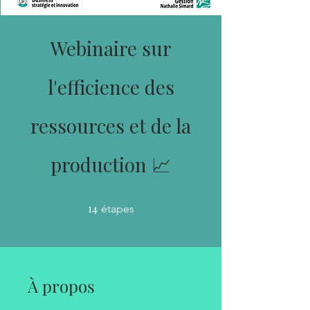
Webinaire sur
l'efficience des
ressources et de la
production 📈
14
14 étapes
étapes
À propos