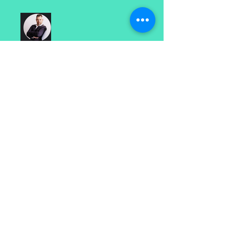
Kéno Proulx-Lecavalier
Prix
CA$25
Partager