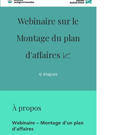
Webinaire sur le
Montage du plan
d'affaires 📈
9
9 étapes
étapes
À propos
Webinaire – Montage d’un plan
d’affaires