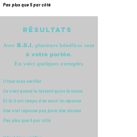
Pas plus que 5 par côté
résultats
Avec
, plusieurs bénéfices sont
B.S.I
.
à votre portée
En voici quelques exemples
Il faut bien vérifier
Ce n’est quand le testant qu’on le saura
Et là il est temps d’en avoir la réponse
Une vrai réponse pas juste des doutes
Pas plus que 5 par côté