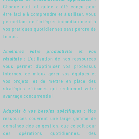
Chaque outil et guide a été conçu pour
être facile à comprendre et à utiliser, vous
permettant de l’intégrer immédiatement à
vos pratiques quotidiennes sans perdre de
temps.
Améliorez votre productivité et vos
résultats :
L'utilisation de nos ressources
vous permet d'optimiser vos processus
internes, de mieux gérer vos équipes et
vos projets, et de mettre en place des
stratégies efficaces qui renforcent votre
avantage concurrentiel.
Adaptés à vos besoins spécifiques :
Nos
ressources couvrent une large gamme de
domaines clés en gestion, que ce soit pour
des opérations quotidiennes, des