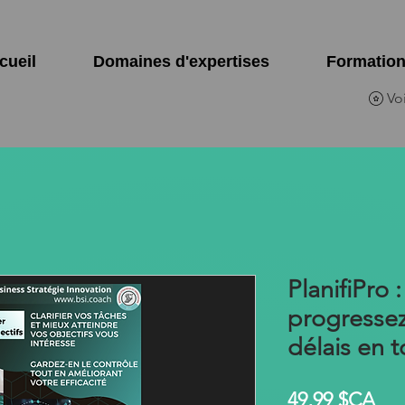
cueil
Domaines d'expertises
Formatio
Voi
PlanifiPro :
progressez
délais en t
Pri
49,99 $CA