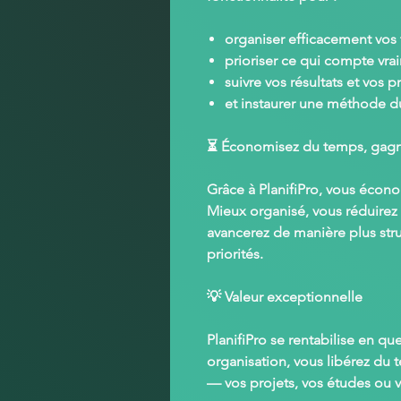
organiser efficacement vos 
prioriser ce qui compte vra
suivre vos résultats et vos p
et instaurer une méthode d
⏳
Économisez du temps, gagne
Grâce à
PlanifiPro
, vous écon
Mieux organisé, vous réduirez l
avancerez de manière plus stru
priorités.
💡
Valeur exceptionnelle
PlanifiPro
se rentabilise en qu
organisation, vous libérez du
— vos projets, vos études ou v