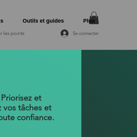
ns
Outils et guides
Plus
r les points
Se connecter
 Priorisez et
 vos tâches et
oute confiance.
x