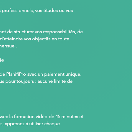
s professionnels, vos études ou vos
rmet de
structurer vos responsabilités
, de
d'
atteindre vos objectifs en toute
mensuel.
és
 de
PlanifiPro
avec un
paiement unique
.
us pour toujours
: aucune limite de
Avec la
formation vidéo de 45 minutes
et
és
, apprenez à utiliser chaque