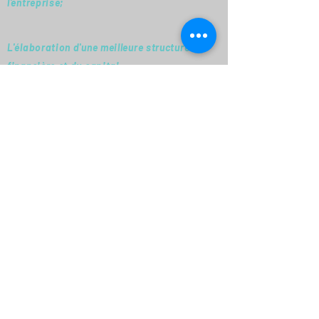
l'entreprise;
L'élaboration d'une meilleure structure
financière et du capital.
Prêt à prendre
votre envol?
Contactez-nous