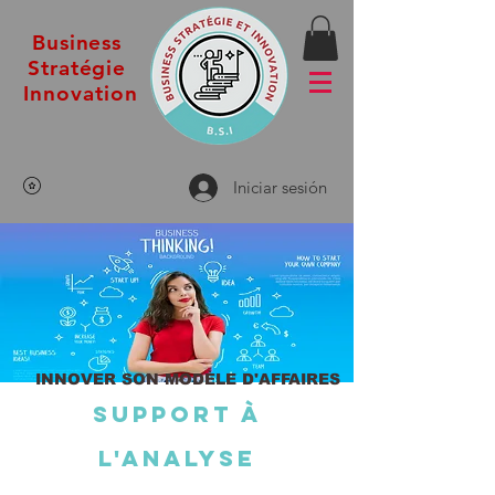
Business
Stratégie
Innovation
Iniciar sesión
INNOVER SON MODÈLE D'AFFAIRES
Support à
l'analyse