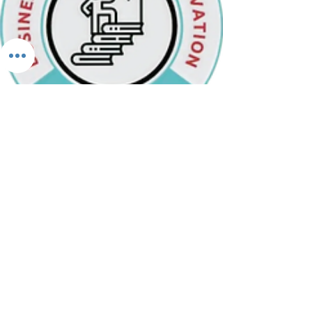
ADRESSE
1430 rue City Councillors Montréal
(Québec)
H3B 1B4
CONTACT
Tel :
438-925-0462
Email :
Strategie@bsi.coach
NOUS SUIVRE
Facebook