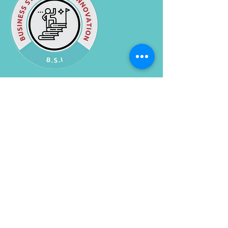
ADRESSE
1430 rue City Councillors
Montréal (Québec)
H3B 1B4
CONTACT
Tel :
438-925-0462
Email :
Strategie@bsi.coach