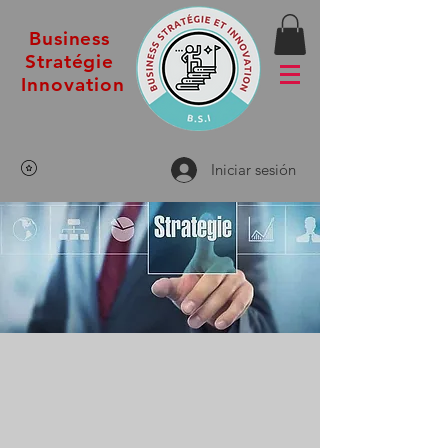
Business
Stratégie
Innovation
Iniciar sesión
Je veux vérifier pour voir ce que ça donne comme alignement
des couleurs