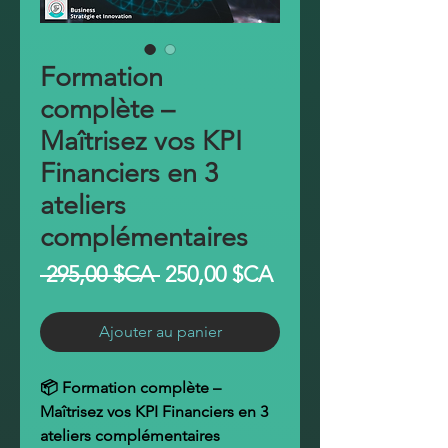
Formation
complète –
Maîtrisez vos KPI
Financiers en 3
ateliers
complémentaires
Prix
Prix
 295,00 $CA 
250,00 $CA
original
promotionnel
Ajouter au panier
📦 Formation complète –
Maîtrisez vos KPI Financiers en 3
ateliers complémentaires