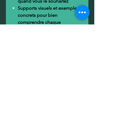
quand vous le souhaitez
Supports visuels et exemples
concrets pour bien
comprendre chaque
indicateur
💸
Offre spéciale – Formule
complète à prix réduit
En choisissant les 3 ateliers
ensemble, vous bénéficiez d’un
rabais de 15 %
sur le prix total.
🔐
Accès immédiat après achat
📈
Investissez dans vos
compétences financières — c’est
la clé pour piloter une entreprise
rentable, durable et bien
financée.