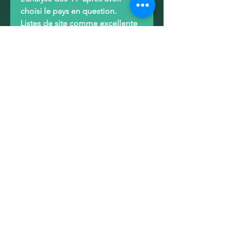
choisi le pays en question
.
Listes de site comme excellente
base de données et outils de
collecte d’info
.
ADRESSE
1430 rue City Councillors