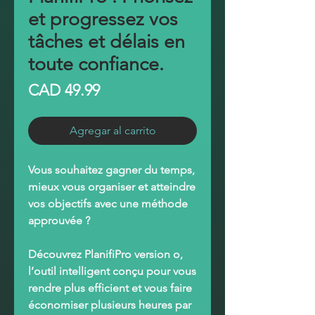
et progressez vos
tâches et délais en
toute confiance.
Precio
CAD 49.99
Agregar al carrito
Vous souhaitez gagner du temps,
mieux vous organiser et atteindre
vos objectifs avec une méthode
approuvée ?
Découvrez
PlanifiPro
version o,
l’outil intelligent conçu pour vous
rendre plus efficient et vous faire
économiser plusieurs heures par