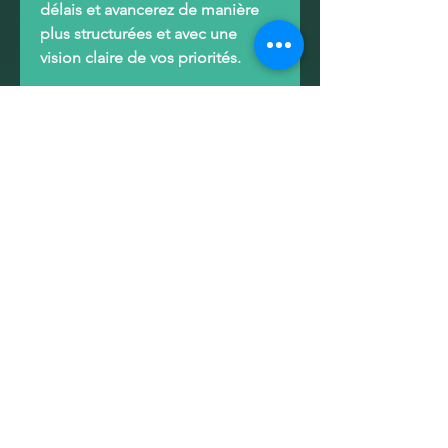
délais et avancerez de manière
plus structurées et avec une
vision claire de vos priorités.
💡
Valeur exceptionnelle
PlanifiPro
se rentabilise en
quelques semaines. En
transformant votre organisation,
vous libérez du temps pour ce
qui compte réellement — vos
projets, vos études ou votre vie
personnelle.