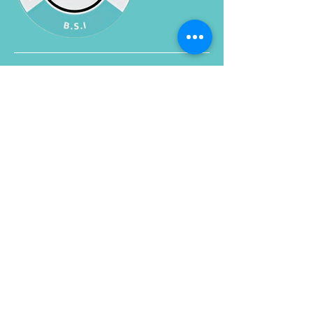
ADRESSE
1430 rue City Councillors
Montréal (Québec)
H3B 1B4
CONTACT
Tel :
438-925-0462
Email :
Strategie@bsi.coach
NOUS SUIVRE
Facebook