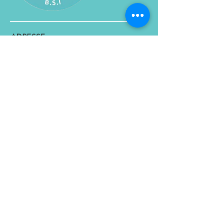
ADRESSE
1430 rue City Councillors
Montréal (Québec)
H3B 1B4
CONTACT
Tel :
438-925-0462
Email :
Strategie@bsi.coach
NOUS SUIVRE
Facebook